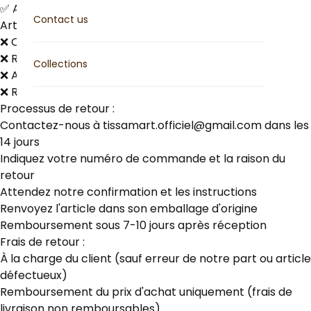
✅ Articles endommagés pendant le transport
Contact us
Articles NON éligibles :
❌ Œuvres originales (vente finale)
❌ Reproductions personnalisées ou sur commande
Collections
❌ Articles endommagés par le client
❌ Reproductions ouvertes ou utilisées
Processus de retour :
Contactez-nous à tissamart.officiel@gmail.com dans les
14 jours
Indiquez votre numéro de commande et la raison du
retour
Attendez notre confirmation et les instructions
Renvoyez l'article dans son emballage d'origine
Remboursement sous 7-10 jours après réception
Frais de retour :
À la charge du client (sauf erreur de notre part ou article
défectueux)
Remboursement du prix d'achat uniquement (frais de
livraison non remboursables)